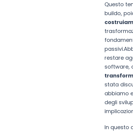
Questo tem
buildo, poi
costruiam
trasformaz
fondamenta
passivi.Ab
restare ag
software, 
transform
stata discu
abbiamo esp
degli svilu
implicazion
In questo 