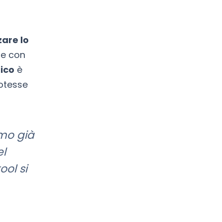
are lo
re con
ico
è
potesse
mo già
el
ool si