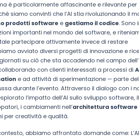
a è particolarmente affascinante e rilevante per 
ché siamo convinti che l’AI stia rivoluzionando il m
o prodotti software
e
gestiamo il codice
. Sono 
ioni importanti nel mondo del software, e ritenia
le partecipare attivamente invece di restare
biamo avviato diversi progetti di innovazione e ric
giornati su ciò che sta accadendo nel campo dell’A
collaborando con clienti interessati a processi di
A
ation
e ad attività di sperimentazione — parte dell
ssa durante l’evento. Attraverso il dialogo con i nos
lorato l’impatto dell’AI sullo sviluppo software, il
ppatori, i cambiamenti nell’
architettura software
i per creatività e qualità.
contesto, abbiamo affrontato domande come: L’AI