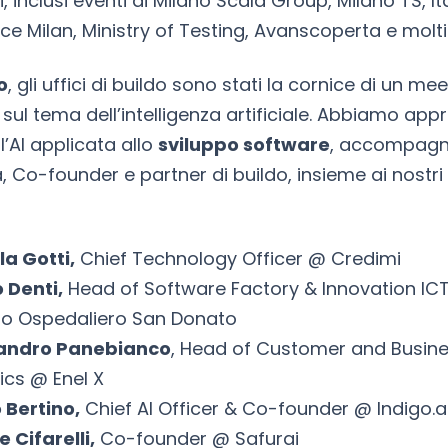
ci, inclusi eventi di Milano Scala Group, Milano TS, Ita
e Milan, Ministry of Testing, Avanscoperta e molti a
o
, gli uffici di buildo sono stati la cornice di un me
ul tema dell’intelligenza artificiale. Abbiamo appr
’AI applicata allo
sviluppo software
, accompagn
, Co-founder e partner di buildo, insieme ai nostri
a Gotti,
Chief Technology Officer @ Credimi
 Denti,
Head of Software Factory & Innovation IC
o Ospedaliero San Donato
andro Panebianco
, Head of Customer and Busin
ics @ Enel X
 Bertino,
Chief AI Officer & Co-founder @ Indigo.a
 Cifarelli,
Co-founder @ Safurai