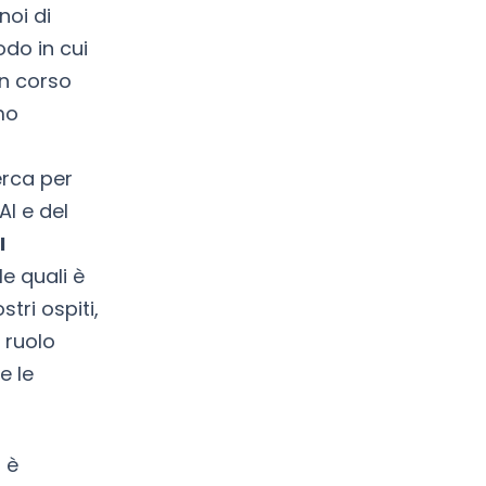
noi di
odo in cui
in corso
mo
erca per
I e del
I
e quali è
tri ospiti,
 ruolo
e le
 è