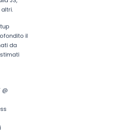
lia JS,
ltri.
etup
ofondito il
ati da
 stimati
T @
ess
i