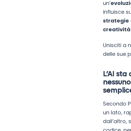
un’
evoluz
influisce s
strategie
creatività
Unisciti a 
delle sue 
L’AI st
nessuno
semplice
Secondo Pam
un lato, r
dall’altro,
codice, pe