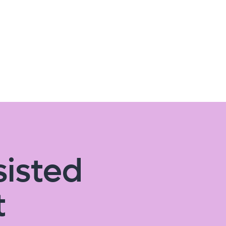
sisted
t