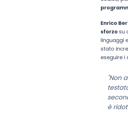
program
Enrico Ber
sforzo
su 
linguaggi 
stato incr
eseguire i
"Non a
testat
secondo
è ridot