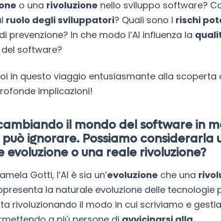
ione
o una
rivoluzione
nello sviluppo software? 
ul
ruolo degli sviluppatori
? Quali sono i
rischi pot
di prevenzione? In che modo l’AI influenza la
quali
del software?
noi in questo viaggio entusiasmante alla scoperta d
profonde implicazioni!
a cambiando il mondo del software in m
 può ignorare. Possiamo considerarla 
 evoluzione o una reale rivoluzione?
ela Gotti, l’AI è sia un’
evoluzione
che una
rivo
appresenta la naturale evoluzione delle tecnologie 
 sta rivoluzionando il modo in cui scriviamo e gest
rmettendo a più persone di
avvicinarsi alla