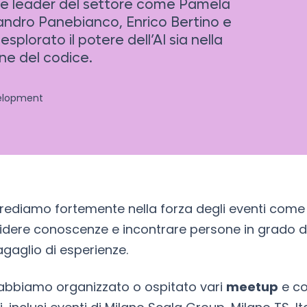
ti e leader del settore come Pamela
sandro Panebianco, Enrico Bertino e
splorato il potere dell’AI sia nella
one del codice.
velopment
 crediamo fortemente nella forza degli eventi com
idere conoscenze e incontrare persone in grado di
agaglio di esperienze.
 abbiamo organizzato o ospitato vari
meetup
e co