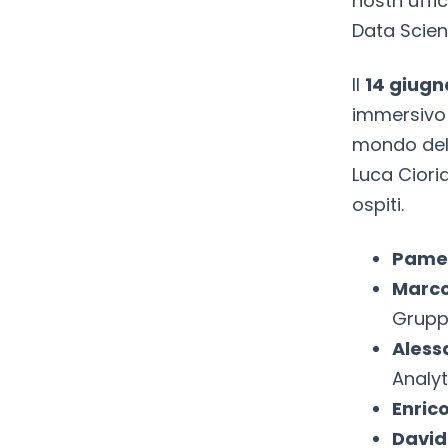
nostri uffi
Data Scienc
Il
14 giugn
immersivo s
mondo dell
Luca Cioria
ospiti.
Pamel
Marco
Grupp
Aless
Analyt
Enrico
Davide