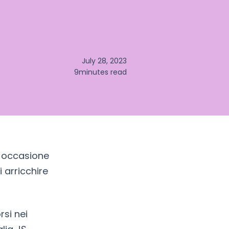
July 28, 2023
9
minutes read
e occasione
 arricchire
rsi nei