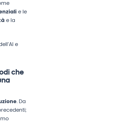
Come
enziali
e le
tà
e la
ell’AI e
odi che
una
luzione
. Da
precedenti;
iamo