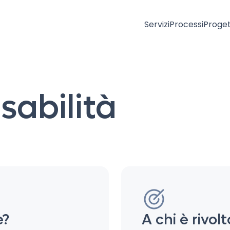
Servizi
Processi
Proget
usabilità
e?
A chi è rivolt