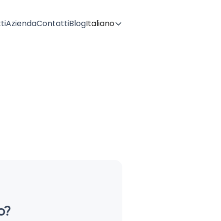
ti
Azienda
Contatti
Blog
Italiano
o?