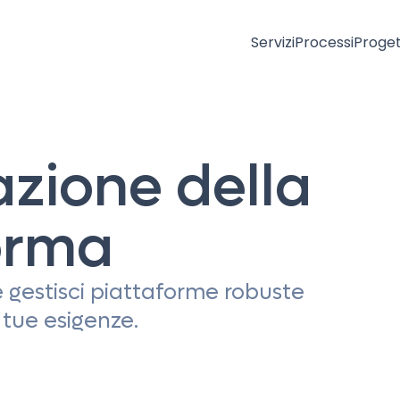
Servizi
Processi
Proget
azione della
orma
 e gestisci piattaforme robuste
 tue esigenze.