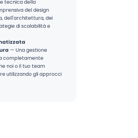
e tecnica della
mprensiva del design
a, dell'architettura, dei
rategie di scalabilità e
matizzata
tura
— Una gestione
tura completamente
e noi o il tuo team
e utilizzando gli approcci