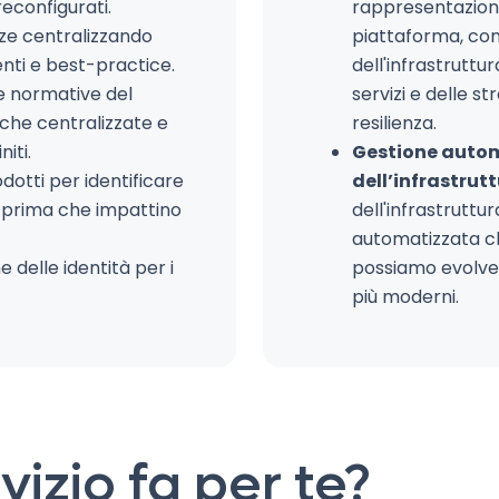
reconfigurati.
rappresentazion
nze centralizzando
piattaforma, co
enti e best-practice.
dell'infrastruttur
e normative del
servizi e delle st
iche centralizzate e
resilienza.
niti.
Gestione auto
odotti per identificare
dell’infrastrut
i prima che impattino
dell'infrastrut
automatizzata ch
e delle identità per i
possiamo evolver
più moderni.
izio fa per te?