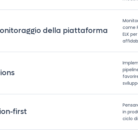
Monito
come P
onitoraggio della piattaforma
ELK per
affidabi
Implem
pipelin
ions
favorir
svilup
Pensare
on-first
in produ
ciclo di